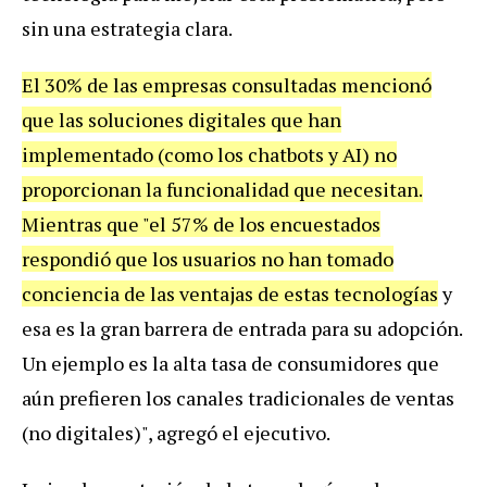
sin
una
estrategia
clara
.
El
30
%
de
las
empresas
consultadas
mencion
ó
que
las
soluciones
digitales
que
han
implementado
(
como
los
chatbots
y
AI
)
no
proporcionan
la
funcionalidad
que
necesitan
.
Mientras
que
"
el
57
%
de
los
encuestados
respondi
ó
que
los
usuarios
no
han
tomado
conciencia
de
las
ventajas
de
estas
tecnolog
í
as
y
esa
es
la
gran
barrera
de
entrada
para
su
adopci
ó
n
.
Un
ejemplo
es
la
alta
tasa
de
consumidores
que
a
ú
n
prefieren
los
canales
tradicionales
de
ventas
(
no
digitales
)",
agreg
ó
el
ejecutivo
.