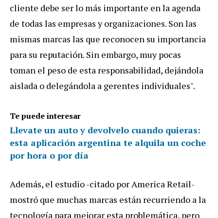
cliente
debe
ser
lo
m
á
s
importante
en
la
agenda
de
todas
las
empresas
y
organizaciones
.
Son
las
mismas
marcas
las
que
reconocen
su
importancia
para
su
reputaci
ó
n
.
Sin
embargo
,
muy
pocas
toman
el
peso
de
esta
responsabilidad
,
dej
á
ndola
aislada
o
deleg
á
ndola
a
gerentes
individuales
".
Te puede interesar
Llevate un auto y devolvelo cuando quieras:
esta aplicación argentina te alquila un coche
por hora o por día
Adem
á
s
,
el
estudio
-
citado
por
America
Retail
-
mostr
ó
que
muchas
marcas
est
á
n
recurriendo
a
la
tecnolog
í
a
para
mejorar
esta
problem
á
tica
,
pero