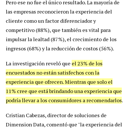
Pero
ese
no
fue
el
ú
nico
resultado
.
La
mayor
í
a
de
las
empresas
reconocieron
la
experiencia
del
cliente
como
un
factor
diferenciador
y
competitivo
(
88
%),
que
tambi
é
n
es
vital
para
impulsar
la
lealtad
(
87
%),
el
crecimiento
de
los
ingresos
(
68
%)
y
la
reducci
ó
n
de
costos
(
56
%).
La
investigaci
ó
n
revel
ó
que
el
23
%
de
los
encuestados
no
est
á
n
satisfechos
con
la
experiencia
que
ofrecen
.
Mientras
que
solo
el
11
%
cree
que
est
á
brindando
una
experiencia
que
podr
í
a
llevar
a
los
consumidores
a
recomendarlos
.
Cristian
Cabezas
,
director
de
soluciones
de
Dimension
Data
,
coment
ó
que
"
la
experiencia
del