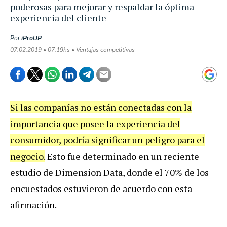
poderosas para mejorar y respaldar la óptima
experiencia del cliente
Por
iProUP
07.02.2019 • 07:19hs • Ventajas competitivas
Si
las
compa
ñí
as
no
est
á
n
conectadas
con
la
importancia
que
posee
la
experiencia
del
consumidor
,
podr
í
a
significar
un
peligro
para
el
negocio
.
Esto
fue
determinado
en
un
reciente
estudio
de
Dimension
Data
,
donde
el
70
%
de
los
encuestados
estuvieron
de
acuerdo
con
esta
afirmaci
ó
n
.