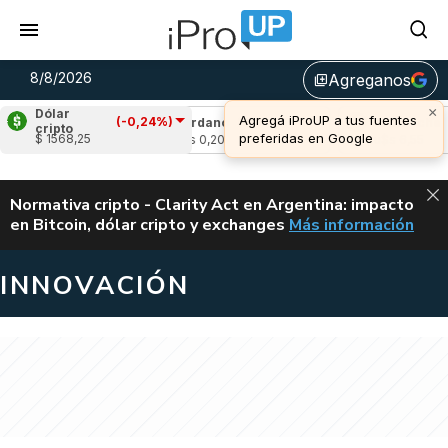
8/8/2026
Agreganos
library_add
×
Dólar
Agregá iProUP a tus fuentes
(-0,24%)
(0,87%)
Cardano
(0,38%)
Avalanche
(1,
cripto
preferidas en Google
$ 1568,25
u$s 0,20
u$s 6,55
ALERTA
Normativa cripto - Clarity Act en Argentina: impacto
en Bitcoin, dólar cripto y exchanges
Más información
CLARITY ACT EN AR
INNOVACIÓN