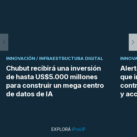
INNOVACIÓN /
INFRAESTRUCTURA DIGITAL
INNOVA
Chubut recibirá una inversión
Aler
de hasta US$5.000 millones
que i
para construir un mega centro
cont
de datos de IA
y ac
EXPLORÁ
iProUP