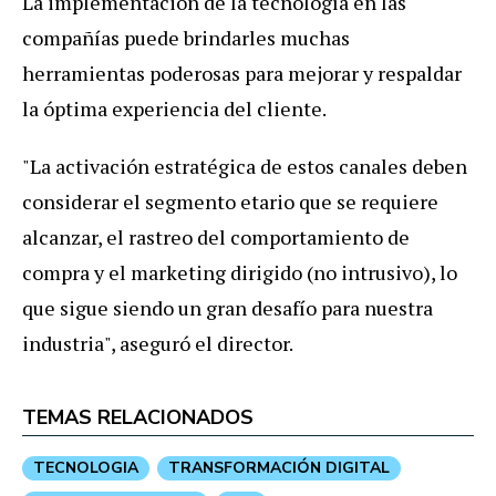
La
implementaci
ó
n
de
la
tecnolog
í
a
en
las
compa
ñí
as
puede
brindarles
muchas
herramientas
poderosas
para
mejorar
y
respaldar
la
ó
ptima
experiencia
del
cliente
.
"
La
activaci
ó
n
estrat
é
gica
de
estos
canales
deben
considerar
el
segmento
etario
que
se
requiere
alcanzar
,
el
rastreo
del
comportamiento
de
compra
y
el
marketing
dirigido
(
no
intrusivo
),
lo
que
sigue
siendo
un
gran
desaf
í
o
para
nuestra
industria
",
asegur
ó
el
director
.
TEMAS RELACIONADOS
TECNOLOGIA
TRANSFORMACIÓN DIGITAL