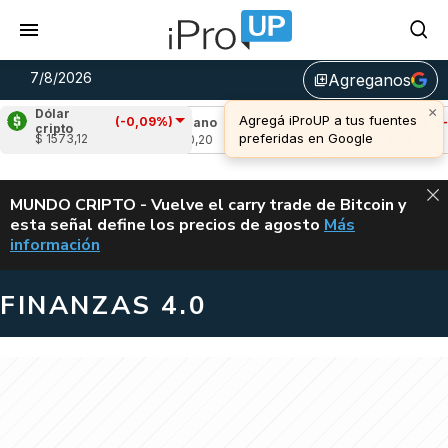
7/8/2026
Agreganos
library_add
×
Dólar
Agregá iProUP a tus fuentes
(-0,09%)
2,09%)
Cardano
(-3,38%)
Avalanche
(-0,4
cripto
preferidas en Google
$ 1573,12
u$s 0,20
u$s 6,44
ALERTA
MUNDO CRIPTO - Vuelve el carry trade de Bitcoin y
esta señal define los precios de agosto
Más
VUELVE EL CAR
información
FINANZAS 4.0