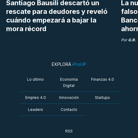
Santiago Bausili descartó un
La n
rescate para deudores y reveló
falso
cuándo empezará a bajar la
Banc
mora récord
ahor
Por
G.R.
EXPLORÁ
iProUP
Lo último
Economía
Finanzas 4.0
Digital
Empleo 4.0
Innovación
Startups
Leaders
Contacto
RSS