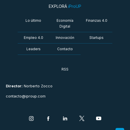
EXPLORÁ
iProUP
Lo último
Economía
Finanzas 4.0
Digital
Empleo 4.0
Innovación
Startups
Leaders
Contacto
RSS
Director:
Norberto Zocco
contacto@iproup.com