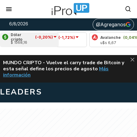
6/8/2026
Agreganos
library_add
Dólar
(-0,20%)
Cardano
(-1,72%)
Avalanche
(0,04%)
cripto
$ 1568,16
u$s 0,19
u$s 6,67
ALERTA
MUNDO CRIPTO - Vuelve el carry trade de Bitcoin y
esta señal define los precios de agosto
Más
VUELVE EL CAR
información
LEADERS