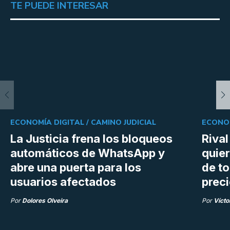
TE PUEDE INTERESAR
ECONOMÍA DIGITAL /
CAMINO JUDICIAL
ECONOM
La Justicia frena los bloqueos
Rival
automáticos de WhatsApp y
quie
abre una puerta para los
de t
usuarios afectados
prec
Por
Dolores Olveira
Por
Vícto