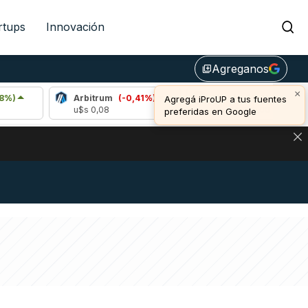
rtups
Innovación
Agreganos
library_add
×
Arbitrum
(-0,41%)
Bitcoin
(0,91%)
Et
Agregá iProUP a tus fuentes
u$s 0,08
u$s 64.885,00
u$
preferidas en Google
DE DE BITCOIN Y ESTA SEÑAL DEFINE LOS PRECIOS DE AG