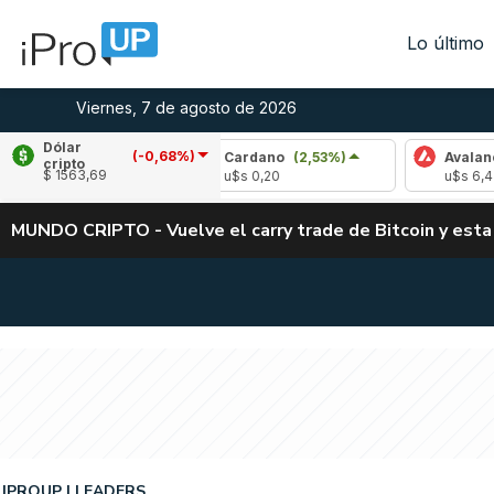
Lo último
Viernes, 7 de agosto de 2026
Dólar
(-0,68%)
,11%)
Cardano
(2,53%)
Avalanche
(1,33%
cripto
$ 1563,69
u$s 0,20
u$s 6,47
MUNDO CRIPTO - Vuelve el carry trade de Bitcoin y esta
IPROUP
LEADERS