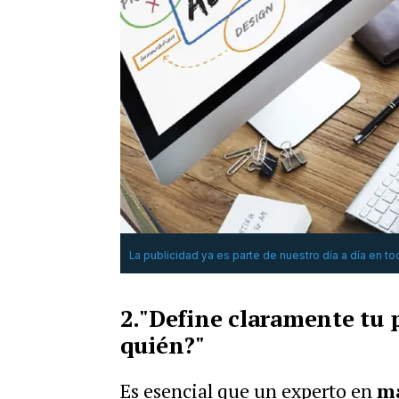
La publicidad ya es parte de nuestro día a día en t
2."Define claramente tu 
quién?"
Es esencial que un experto en
ma