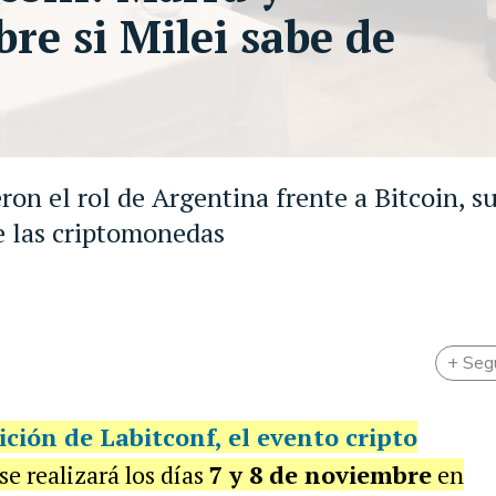
re si Milei sabe de
ron el rol de Argentina frente a Bitcoin, s
re las criptomonedas
+ Seg
ición de
Labitconf, el evento cripto
e realizará los días
7 y 8 de noviembre
en