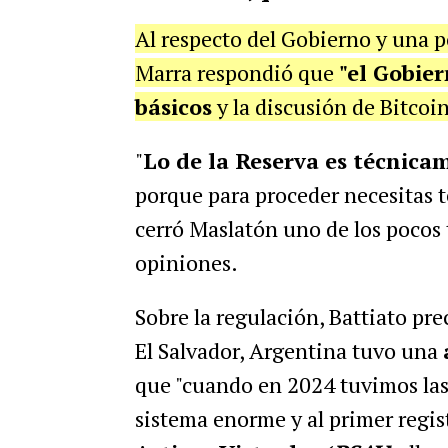
Al respecto del Gobierno y una 
Marra respondió que
"e
l Gobie
básicos
y la discusión de Bitcoi
"
Lo de la Reserva
es técnicam
porque para proceder necesitas t
cerró Maslatón uno de los pocos
opiniones.
Sobre la regulación, Battiato pre
El Salvador, Argentina tuvo una
que "c
uando en 2024 tuvimos las
sistema enorme y al primer regis