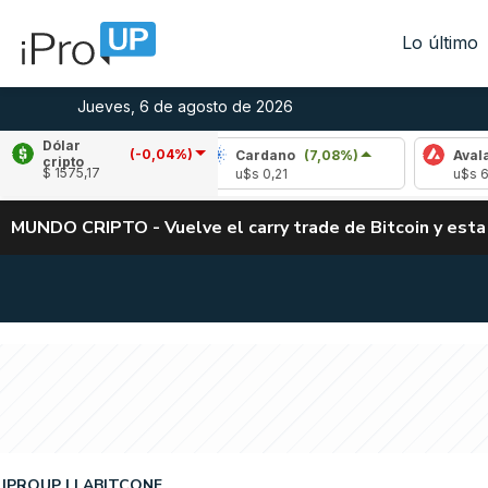
Lo último
Jueves, 6 de agosto de 2026
Dólar
(-0,04%)
(-3,10%)
Cardano
(7,08%)
Avalanche
(-3
cripto
$ 1575,17
u$s 0,21
u$s 6,45
MUNDO CRIPTO - Vuelve el carry trade de Bitcoin y esta
IPROUP
LABITCONF