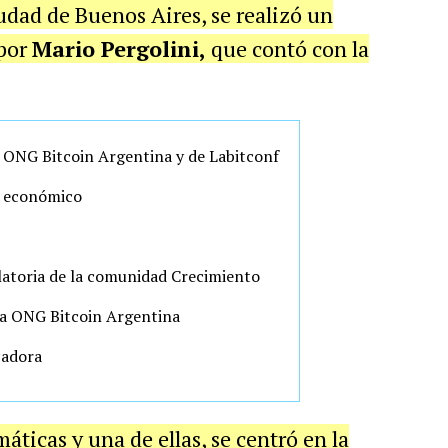
udad de Buenos Aires, se realizó un
 por
Mario Pergolini,
que contó con la
 ONG Bitcoin Argentina y de Labitconf
y económico
latoria de la comunidad Crecimiento
 la ONG Bitcoin Argentina
adora
ticas y una de ellas, se centró en la