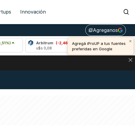
rtups
Innovación
Agreganos
library_add
×
Arbitrum
(-2,46%)
Bitcoin
(-0,58%)
Agregá iProUP a tus fuentes
u$s 0,08
u$s 64.383,00
preferidas en Google
DE DE BITCOIN Y ESTA SEÑAL DEFINE LOS PRECIOS DE AG