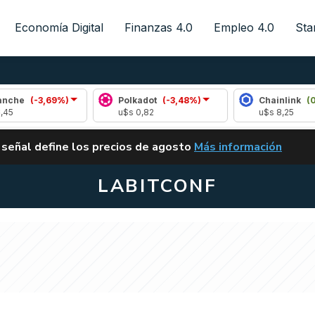
Economía Digital
Finanzas 4.0
Empleo 4.0
Sta
,69%)
Polkadot
(-3,48%)
Chainlink
(0,51%)
u$s 0,82
u$s 8,25
ALERTA
 señal define los precios de agosto
Más información
VUELVE EL CARRY TRA
LABITCONF