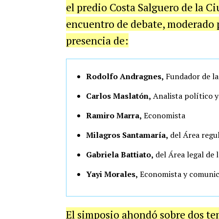
el predio Costa Salguero de la Ci
encuentro de debate, moderado
presencia de:
Rodolfo Andragnes,
Fundador de la
Carlos Maslatón,
Analista político 
Ramiro Marra,
Economista
Milagros Santamaría,
del Área regu
Gabriela Battiato,
del Área legal de
Yayi Morales,
Economista y comunic
El simposio ahondó sobre dos temá