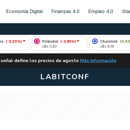
Economía Digital
Finanzas 4.0
Empleo 4.0
Sta
0%)
Polkadot
(-3,85%)
Chainlink
(0,02%)
u$s 0,82
u$s 8,16
ALERTA
 señal define los precios de agosto
Más información
VUELVE EL CARRY TRA
LABITCONF