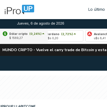
Lo último
Jueves, 6 de agosto de 2026
Dólar cripto
(0,24%)
,75%)
Cardano
(2,72%)
Avalanche
(-3,2
$ 1569,27
u$s 0,20
u$s 6,41
MUNDO CRIPTO - Vuelve el carry trade de Bitcoin y esta
IPROUP
LABITCONF