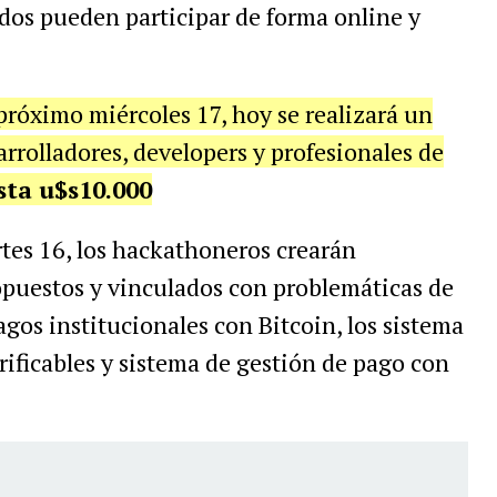
ados pueden participar de forma online y
próximo miércoles 17, hoy se realizará un
rrolladores, developers y profesionales de
sta u$s10.000
rtes 16, los hackathoneros crearán
opuestos y vinculados con problemáticas de
gos institucionales con Bitcoin, los sistema
rificables y sistema de gestión de pago con