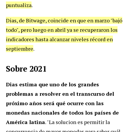
puntualiza
.
Dias, de Bitwage, coincide en que en marzo "bajó
todo", pero luego en abril ya se recuperaron los
indicadores hasta alcanzar niveles récord en
septiembre
.
Sobre 2021
Dias estima que uno de los grandes
problemas a resolver en el transcurso del
próximo años será qué ocurre con las
monedas nacionales de todos los países de
América latina
. "La solucion es permitir la
concurrencia de mayor monedas para saber cuál