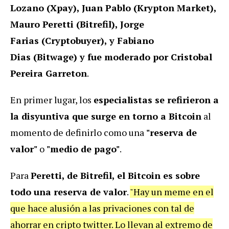
Lozano (Xpay), Juan Pablo (Krypton Market),
Mauro Peretti (Bitrefil), Jorge
Farias (Cryptobuyer), y Fabiano
Dias (Bitwage) y fue moderado por Cristobal
Pereira Garreton
.
En primer lugar, los
especialistas se refirieron a
la disyuntiva que surge en torno a Bitcoin
al
momento de definirlo como una
"reserva de
valor"
o
"medio de pago"
.
Para
Peretti, de Bitrefil, el Bitcoin es sobre
todo una reserva de valor
.
"Hay un meme en el
que hace alusión a las privaciones con tal de
ahorrar en cripto twitter. Lo llevan al extremo de