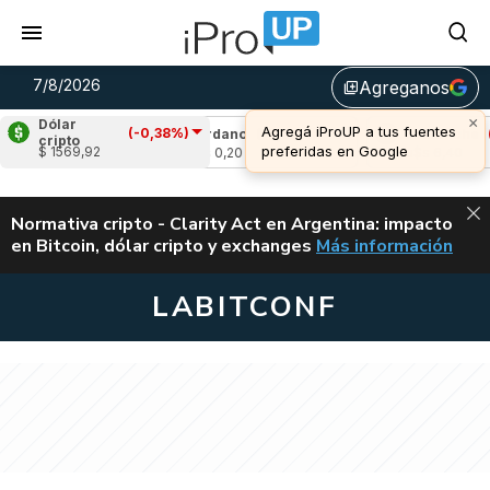
7/8/2026
Agreganos
library_add
Dólar
(-0,38%)
%)
Cardano
(-2,82%)
Avalanche
(-0,95%)
cripto
$ 1569,92
u$s 0,20
u$s 6,40
ALERTA
Normativa cripto - Clarity Act en Argentina: impacto
en Bitcoin, dólar cripto y exchanges
Más información
CLARITY ACT EN AR
LABITCONF