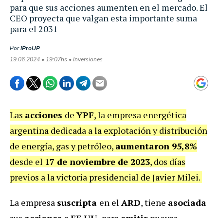
para que sus acciones aumenten en el mercado. El
CEO proyecta que valgan esta importante suma
para el 2031
Por
iProUP
19.06.2024 • 19:07hs • Inversiones
Las
acciones
de
YPF
, la empresa energética
argentina dedicada a la explotación y distribución
de energía, gas y petróleo,
aumentaron
95,8%
desde el
17 de noviembre de 2023
, dos días
previos a la victoria presidencial de Javier Milei.
La empresa
suscripta
en el
ARD
, tiene
asociada
sus
acciones
a
EE.UU.
para
emitir
nuevas