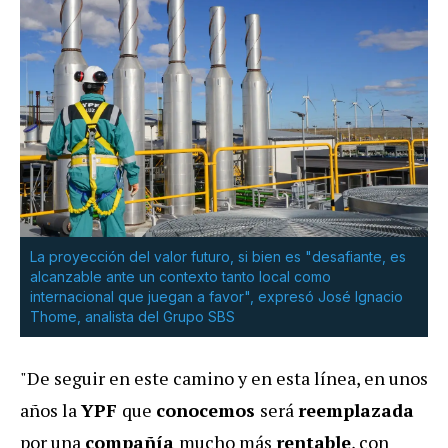
La proyección del valor futuro, si bien es "desafiante, es
alcanzable ante un contexto tanto local como
internacional que juegan a favor", expresó José Ignacio
Thome, analista del Grupo SBS
"De seguir en este camino y en esta línea, en unos
años la
YPF
que
conocemos
será
reemplazada
por una
compañía
mucho más
rentable
, con