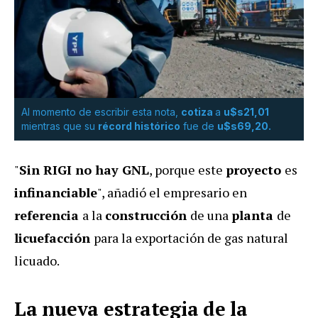
Al momento de escribir esta nota,
cotiza
a
u$s21,01
mientras que su
récord histórico
fue de
u$s69,20.
"
Sin RIGI no hay GNL
, porque este
proyecto
es
infinanciable
", añadió el empresario en
referencia
a la
construcción
de una
planta
de
licuefacción
para la exportación de gas natural
licuado.
La nueva estrategia de la