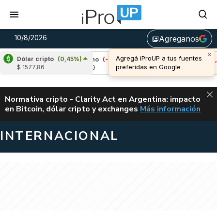
10/8/2026
Agreganos
library_add
Dólar cripto
(0,45%)
%)
Cardano
(-2,23%)
Avalanche
(-0,76%)
$ 1577,86
u$s 0,19
u$s 6,48
ALERTA
Normativa cripto - Clarity Act en Argentina: impacto
en Bitcoin, dólar cripto y exchanges
Más información
CLARITY ACT EN AR
INTERNACIONAL