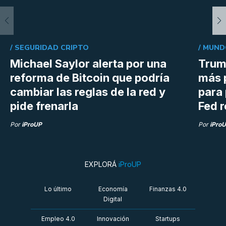
/
SEGURIDAD CRIPTO
/
MUND
Michael Saylor alerta por una
Trum
reforma de Bitcoin que podría
más 
cambiar las reglas de la red y
para 
pide frenarla
Fed r
Por
iProUP
Por
iPro
EXPLORÁ
iProUP
Lo último
Economía
Finanzas 4.0
Digital
Empleo 4.0
Innovación
Startups