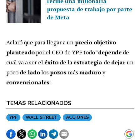
recibe una millonaria
propuesta de trabajo por parte
de Meta
Aclaró que para llegar a un
precio objetivo
planteado
por el CEO de YPF todo "
depende
de
cuál va a ser el
éxito
de la
estrategia
de
dejar
un
poco
de lado
los
pozos
más
maduro
y
convencionales
".
TEMAS RELACIONADOS
YPF
WALL STREET
ACCIONES