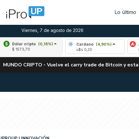
Lo último
Viernes, 7 de agosto de 2026
Dólar cripto
(0,16%)
Ripple
(-1,72%)
Cardano
(4,90%)
Avalan
$ 1573,70
u$s 1,03
u$s 0,20
u$s 6,4
MUNDO CRIPTO - Vuelve el carry trade de Bitcoin y esta
IPROUP
INNOVACIÓN