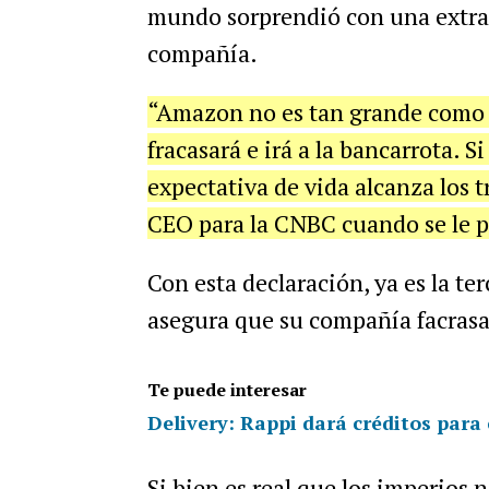
mundo sorprendió con una extrañ
compañía.
“Amazon no es tan grande como p
fracasará e irá a la bancarrota. 
expectativa de vida alcanza los t
CEO para la CNBC cuando se le pr
Con esta declaración, ya es la te
asegura que su compañía facrasar
Te puede interesar
Delivery: Rappi dará créditos par
Si bien es real que los imperios 