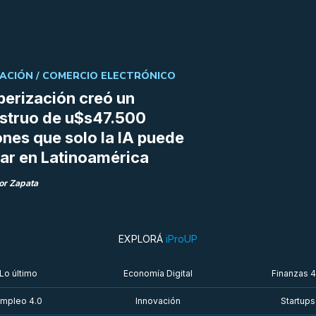
ACIÓN /
COMERCIO ELECTRÓNICO
berización creó un
struo de u$s47.500
ones que solo la IA puede
r en Latinoamérica
or Zapata
EXPLORÁ
iProUP
Lo último
Economía Digital
Finanzas 4
mpleo 4.0
Innovación
Startups