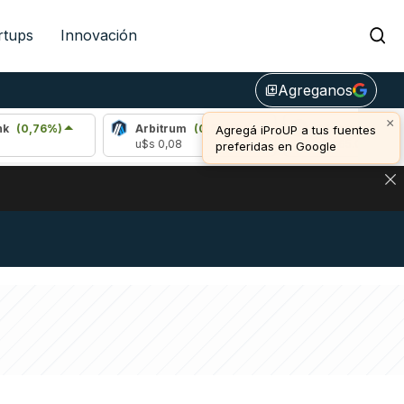
rtups
Innovación
Agreganos
library_add
×
76%)
Arbitrum
(0,84%)
Bitcoin
(0,72%)
Agregá iProUP a tus fuentes
u$s 0,08
u$s 65.000,00
preferidas en Google
DE DE BITCOIN Y ESTA SEÑAL DEFINE LOS PRECIOS DE AG