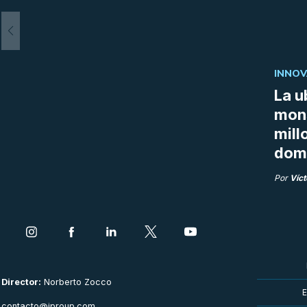
INNOV
La u
mon
mill
doma
Por
Víct
Director:
Norberto Zocco
E
contacto@iproup.com