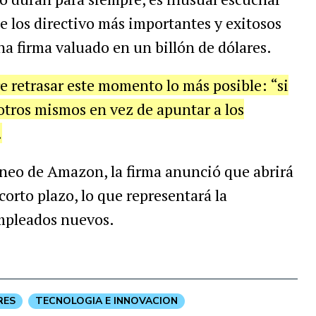
e los directivo más importantes y exitosos
a firma valuado en un billón de dólares.
 retrasar este momento lo más posible: “si
tros mismos en vez de apuntar a los
.
neo de Amazon, la firma anunció que abrirá
corto plazo, lo que representará la
mpleados nuevos.
RES
TECNOLOGIA E INNOVACION