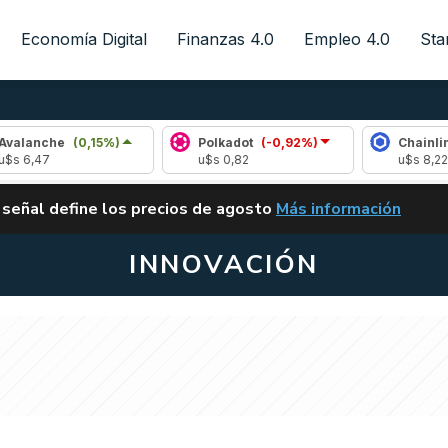
Economía Digital
Finanzas 4.0
Empleo 4.0
Sta
che
(0,15%)
Polkadot
(-0,92%)
Chainlink
(0,
7
u$s 0,82
u$s 8,22
ALERTA
 señal define los precios de agosto
Más información
VUELVE EL CARRY TRA
INNOVACIÓN