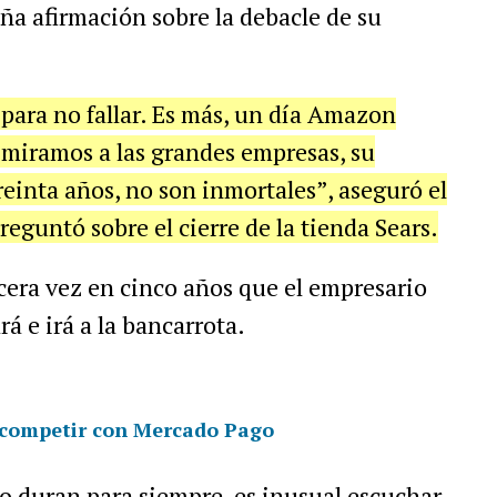
a afirmación sobre la debacle de su
ara no fallar. Es más, un día Amazon
Si miramos a las grandes empresas, su
reinta años, no son inmortales”, aseguró el
eguntó sobre el cierre de la tienda Sears.
rcera vez en cinco años que el empresario
á e irá a la bancarrota.
a competir con Mercado Pago
no duran para siempre, es inusual escuchar