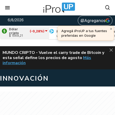
6/8/2026
Agreganos
library_add
×
Dólar
Agregá iProUP a tus fuentes
(-0,28%)
Solana
(-0,23%)
Ripple
(-1,88%)
Cardan
cripto
preferidas en Google
$ 1569,21
u$s 73,97
u$s 1,05
u$s 0,19
ALERTA
MUNDO CRIPTO - Vuelve el carry trade de Bitcoin y
esta señal define los precios de agosto
Más
VUELVE EL CAR
información
INNOVACIÓN