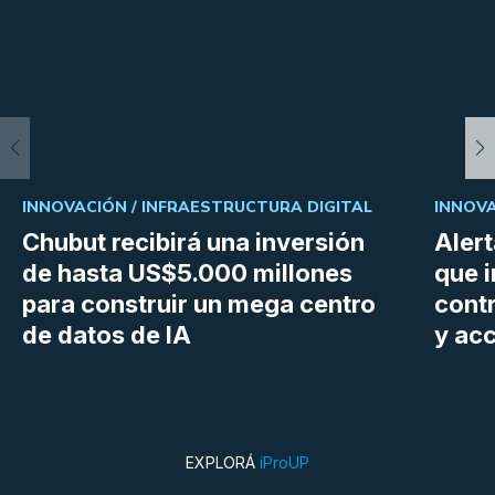
INNOVACIÓN /
INFRAESTRUCTURA DIGITAL
INNOVA
Chubut recibirá una inversión
Aler
de hasta US$5.000 millones
que i
para construir un mega centro
cont
de datos de IA
y ac
EXPLORÁ
iProUP