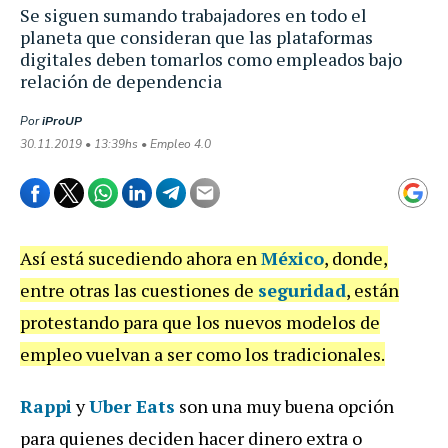
Se siguen sumando trabajadores en todo el
planeta que consideran que las plataformas
digitales deben tomarlos como empleados bajo
relación de dependencia
Por
iProUP
30.11.2019 • 13:39hs • Empleo 4.0
Así está sucediendo ahora en
México
, donde,
entre otras las cuestiones de
seguridad
, están
protestando para que los nuevos modelos de
empleo vuelvan a ser como los tradicionales.
Rappi
y
Uber Eats
son una muy buena opción
para quienes deciden hacer dinero extra o