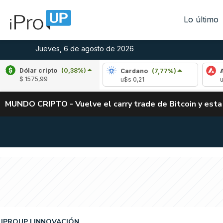
Lo último
Jueves, 6 de agosto de 2026
Dólar cripto
(0,38%)
Ripple
(-2,79%)
Cardano
(7,77%)
Avalanc
$ 1575,99
u$s 1,04
u$s 0,21
u$s 6,48
MUNDO CRIPTO - Vuelve el carry trade de Bitcoin y esta
IPROUP
INNOVACIÓN