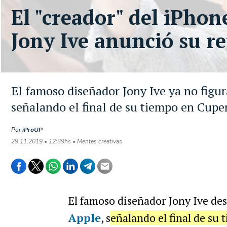
El "creador" del iPho
Jony Ive anunció su re
El famoso diseñador Jony Ive ya no figu
señalando el final de su tiempo en Cupe
Por
iProUP
29.11.2019 • 12:39hs • Mentes creativas
El famoso diseñador Jony Ive des
Apple
, s
eñalando el final de su