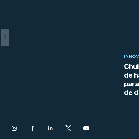
INNOV
Chub
de h
para
de d