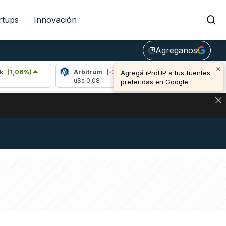
rtups
Innovación
Agreganos
library_add
×
6%)
Arbitrum
(-2,79%)
Bitcoin
(-0,24%)
Agregá iProUP a tus fuentes
u$s 0,08
u$s 64.485,00
preferidas en Google
DE DE BITCOIN Y ESTA SEÑAL DEFINE LOS PRECIOS DE AG