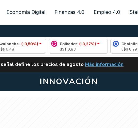
Economía Digital
Finanzas 4.0
Empleo 4.0
Sta
he
(-3,50%)
Polkadot
(-3,27%)
Chainlink
(1,0
u$s 0,83
u$s 8,29
ALERTA
 señal define los precios de agosto
Más información
VUELVE EL CARRY TRA
INNOVACIÓN