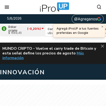
5/8/2026
Agreganos
library_add
×
Dólar
Agregá iProUP a tus fuentes
(-0,20%)
ple
(-1,41%)
Cardano
(-0,74%)
Avalanche
cripto
preferidas en Google
$ 1569,45
 1,06
u$s 0,19
u$s 6,64
ALERTA
MUNDO CRIPTO - Vuelve el carry trade de Bitcoin y
esta señal define los precios de agosto
Más
VUELVE EL CAR
información
INNOVACIÓN