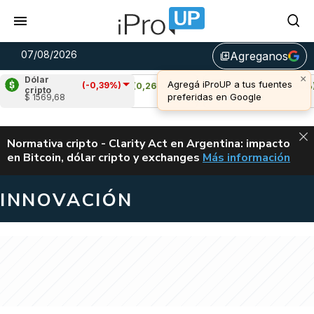
07/08/2026
Agreganos
library_add
×
Dólar
Agregá iProUP a tus fuentes
(-0,39%)
Cardano
(0,26%)
Avalanche
(0,34%)
cripto
preferidas en Google
$ 1569,68
u$s 0,20
u$s 6,43
ALERTA
Normativa cripto - Clarity Act en Argentina: impacto
en Bitcoin, dólar cripto y exchanges
Más información
CLARITY ACT EN AR
INNOVACIÓN