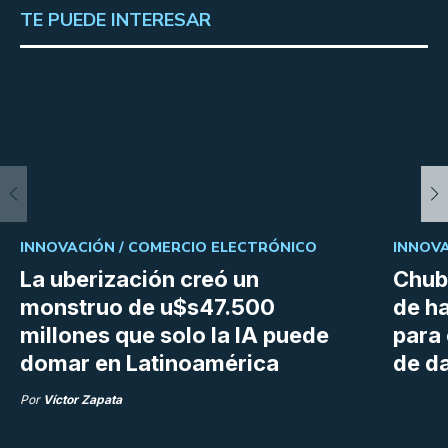
TE PUEDE INTERESAR
INNOVACIÓN /
COMERCIO ELECTRÓNICO
INNOVA
La uberización creó un
Chubu
monstruo de u$s47.500
de h
millones que solo la IA puede
para
domar en Latinoamérica
de da
Por
Víctor Zapata