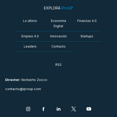
EXPLORÁ
iProUP
Lo último
Economía
Finanzas 4.0
Digital
Empleo 4.0
Innovación
Startups
Leaders
Contacto
RSS
Director:
Norberto Zocco
contacto@iproup.com