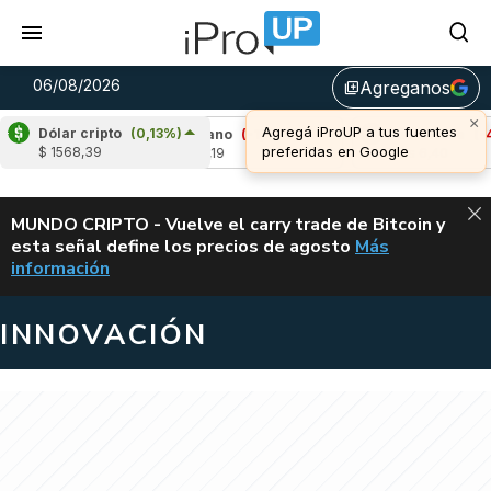
06/08/2026
Agreganos
library_add
×
Agregá iProUP a tus fuentes
Dólar cripto
(0,13%)
,64%)
Cardano
(-1,61%)
Avalanche
(-4,05
preferidas en Google
$ 1568,39
u$s 0,19
u$s 6,40
ALERTA
MUNDO CRIPTO - Vuelve el carry trade de Bitcoin y
esta señal define los precios de agosto
Más
VUELVE EL CAR
información
INNOVACIÓN