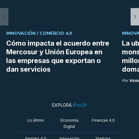
INNOVACIÓN /
COMERCIO 4.0
INNOVA
Cómo impacta el acuerdo entre
La ub
Mercosur y Unión Europea en
mons
las empresas que exportan o
millo
dan servicios
doma
Por
Vícto
EXPLORÁ
iProUP
Lo último
Economía
Finanzas 4.0
Digital
Empleo 4.0
Innovación
Startups