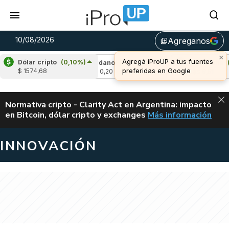
10/08/2026
Agreganos
library_add
×
Agregá iProUP a tus fuentes
Dólar cripto
(0,10%)
(-0,43%)
Cardano
(-0,87%)
Avalanche
(0,
preferidas en Google
$ 1574,68
u$s 0,20
u$s 6,51
ALERTA
Normativa cripto - Clarity Act en Argentina: impacto
en Bitcoin, dólar cripto y exchanges
Más información
CLARITY ACT EN AR
INNOVACIÓN