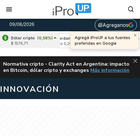
09/08/2026
Agreganos
library_add
×
Agregá iProUP a tus fuentes
Dólar cripto
(0,58%)
(0,29%)
Cardano
(-1,52%)
Avalanche
(-
preferidas en Google
$ 1574,71
4
u$s 0,20
u$s 6,46
ALERTA
Normativa cripto - Clarity Act en Argentina: impacto
en Bitcoin, dólar cripto y exchanges
Más información
CLARITY ACT EN AR
INNOVACIÓN