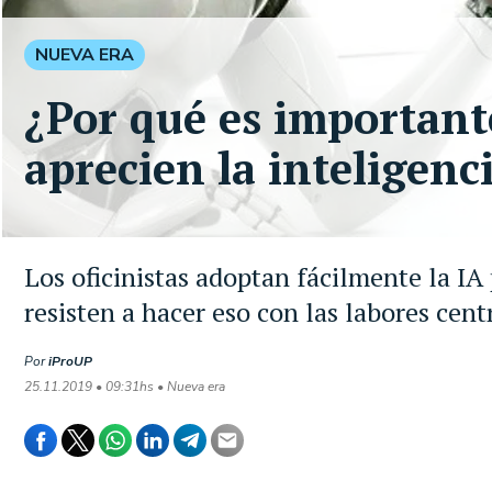
NUEVA ERA
¿Por qué es important
aprecien la inteligenci
Los oficinistas adoptan fácilmente la IA p
resisten a hacer eso con las labores cent
Por
iProUP
25.11.2019 • 09:31hs • Nueva era