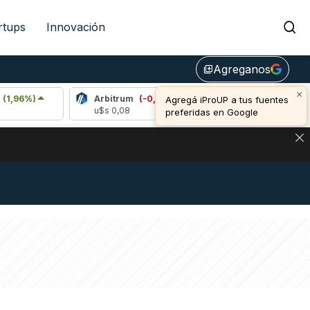
rtups
Innovación
Agreganos
library_add
×
Arbitrum
(-0,40%)
Bitcoin
(0,29%)
Agregá iProUP a tus fuentes
u$s 0,08
u$s 64.817,00
preferidas en Google
DE DE BITCOIN Y ESTA SEÑAL DEFINE LOS PRECIOS DE AG