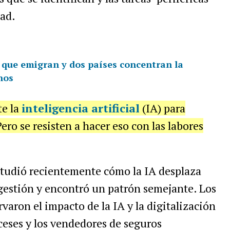
dad.
s que emigran y dos países concentran la
nos
te la
inteligencia artificial
(IA) para
 Pero se resisten a hacer eso con las labores
studió recientemente cómo la IA desplaza
 gestión y encontró un patrón semejante. Los
aron el impacto de la IA y la digitalización
ceses y los vendedores de seguros