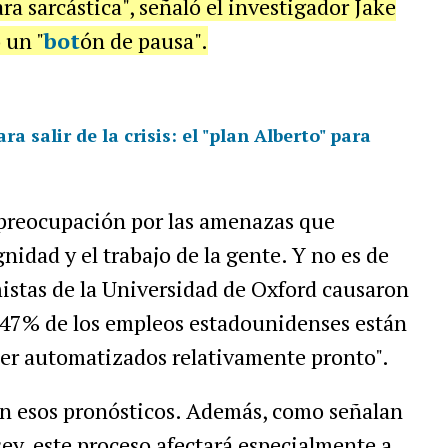
a sarcástica", señaló el investigador Jake
 un "
bot
ón de pausa".
salir de la crisis: el "plan Alberto" para
s
 preocupación por las amenazas que
gnidad y el trabajo de la gente. Y no es de
istas de la Universidad de Oxford causaron
 47% de los empleos estadounidenses están
 ser automatizados relativamente pronto".
ten esos pronósticos. Además, como señalan
ey, este proceso afectará especialmente a