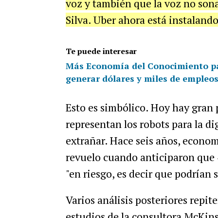
voz y también que la voz no sonar
Silva. Uber ahora está instalando
Te puede interesar
Más Economía del Conocimiento para 
generar dólares y miles de empleo
Esto es simbólico. Hoy hay gran
representan los robots para la di
extrañar. Hace seis años, econom
revuelo cuando anticiparon que
"en riesgo, es decir que podrían
Varios análisis posteriores repi
estudios de la consultora McKins