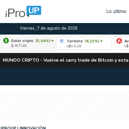
Lo último
Viernes, 7 de agosto de 2026
Dólar cripto
(0,04%)
le
(-0,96%)
Cardano
(6,22%)
Avalanche
$ 1571,45
,04
u$s 0,20
u$s 6,46
MUNDO CRIPTO - Vuelve el carry trade de Bitcoin y esta
IPROUP
INNOVACIÓN