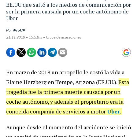
EE.UU que saltó a los medios de comunicación por
ser la primera causada por un coche autónomo de
Uber
Por
iProUP
21.11.2019 • 15:51hs • Cruce de acusaciones
En marzo de 2018 un atropello le costó la vida a
Elaine Herzberg en Tempe, Arizona (EE.UU.).
Esta
tragedia fue la primera muerte causada por un
coche autónomo, y además el propietario era la
conocida compañía de servicios a motor
Uber
.
Aunque desde el momento del accidente se inició
un comité de investigación en la Junta Nacional