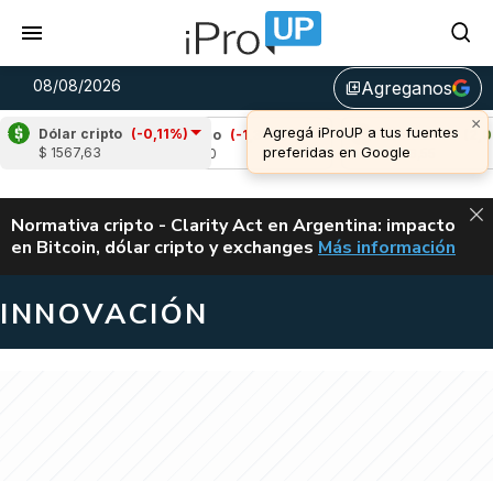
08/08/2026
Agreganos
library_add
×
Agregá iProUP a tus fuentes
Dólar cripto
(-0,11%)
%)
Cardano
(-1,33%)
Avalanche
(2,06%)
preferidas en Google
$ 1567,63
u$s 0,20
u$s 6,55
ALERTA
Normativa cripto - Clarity Act en Argentina: impacto
en Bitcoin, dólar cripto y exchanges
Más información
CLARITY ACT EN AR
INNOVACIÓN