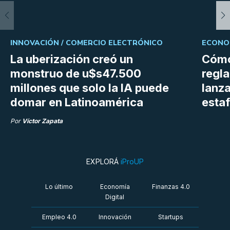
INNOVACIÓN /
COMERCIO ELECTRÓNICO
ECONOM
La uberización creó un
Cómo
monstruo de u$s47.500
regl
millones que solo la IA puede
lanza
domar en Latinoamérica
estaf
Por
Víctor Zapata
EXPLORÁ
iProUP
Lo último
Economía
Finanzas 4.0
Digital
Empleo 4.0
Innovación
Startups