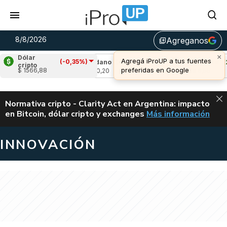
8/8/2026
Agreganos
library_add
×
Dólar
Agregá iProUP a tus fuentes
(-0,35%)
0,57%)
Cardano
(-0,09%)
Avalanche
(2,52
cripto
preferidas en Google
$ 1566,88
u$s 0,20
u$s 6,55
ALERTA
Normativa cripto - Clarity Act en Argentina: impacto
en Bitcoin, dólar cripto y exchanges
Más información
CLARITY ACT EN AR
INNOVACIÓN