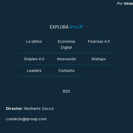
Por
Vícto
EXPLORÁ
iProUP
Lo último
Economía
Finanzas 4.0
Digital
Empleo 4.0
Innovación
Startups
Leaders
Contacto
RSS
Director:
Norberto Zocco
contacto@iproup.com