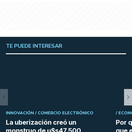
TE PUEDE INTERESAR
INNOVACIÓN /
COMERCIO ELECTRÓNICO
/
ECON
La uberización creó un
Por q
monstruo de u$s47.500
que e