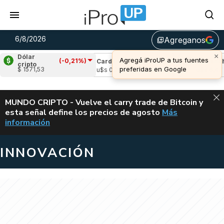
6/8/2026
Agreganos
library_add
×
Dólar
Agregá iProUP a tus fuentes
(-0,21%)
e
(-1,10%)
Cardano
(9,15%)
Avalanche
(
cripto
preferidas en Google
$ 1571,53
,05
u$s 0,21
u$s 6,47
ALERTA
MUNDO CRIPTO - Vuelve el carry trade de Bitcoin y
esta señal define los precios de agosto
Más
VUELVE EL CAR
información
INNOVACIÓN