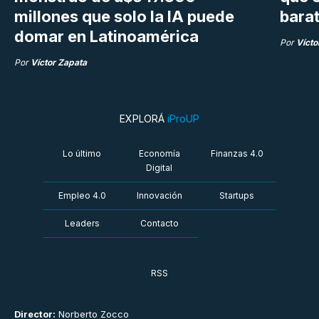
millones que solo la IA puede
bara
domar en Latinoamérica
Por
Vícto
Por
Víctor Zapata
EXPLORÁ
iProUP
Lo último
Economía
Finanzas 4.0
Digital
Empleo 4.0
Innovación
Startups
Leaders
Contacto
RSS
Director:
Norberto Zocco