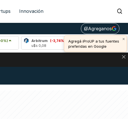
rtups
Innovación
Agreganos
library_add
×
Arbitrum
(-3,74%)
Bitcoin
(0,55%)
E
Agregá iProUP a tus fuentes
u$s 0,08
u$s 64.768,00
u
preferidas en Google
DE DE BITCOIN Y ESTA SEÑAL DEFINE LOS PRECIOS DE AG