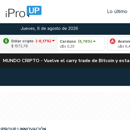
Lo último
Jueves, 6 de agosto de 2026
Dólar cripto
(-0,17%)
1,36%)
Cardano
(5,76%)
Avalanche
(-3,1
$ 1572,78
u$s 0,20
u$s 6,45
MUNDO CRIPTO - Vuelve el carry trade de Bitcoin y esta
IPROUP
INNOVACIÓN