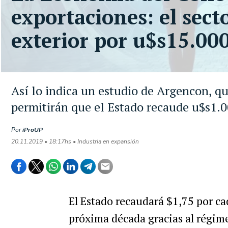
exportaciones: el sect
exterior por u$s15.00
Así lo indica un estudio de Argencon, qu
permitirán que el Estado recaude u$s1.
Por
iProUP
20.11.2019 • 18:17hs • Industria en expansión
El Estado recaudará $1,75 por ca
próxima década gracias al régim