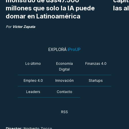
millones que solo la IA puede
las a
domar en Latinoamérica
Por
Víctor Zapata
EXPLORÁ
iProUP
Lo último
Economía
Finanzas 4.0
Digital
Empleo 4.0
Innovación
Startups
Leaders
Contacto
RSS
Director:
Norberto Zocco