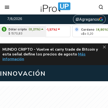
7/8/2026
Agreganos
library_add
Dólar cripto
(0,21%)
8%)
Ripple
(-1,57%)
Cardano
(4,80%)
$ 1570,83
u$s 1,04
u$s 0,20
ALERTA
MUNDO CRIPTO - Vuelve el carry trade de Bitcoin y
esta señal define los precios de agosto
Más
VUELVE EL CAR
información
INNOVACIÓN