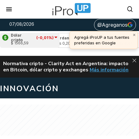
07/08/2026
Agreganos
library_add
×
Dólar
Agregá iProUP a tus fuentes
(-0,01%)
-1,29%)
Cardano
(0,10%)
Avalanche
(-0,
cripto
preferidas en Google
$ 1566,59
u$s 0,20
u$s 6,44
ALERTA
Normativa cripto - Clarity Act en Argentina: impacto
en Bitcoin, dólar cripto y exchanges
Más información
CLARITY ACT EN AR
INNOVACIÓN