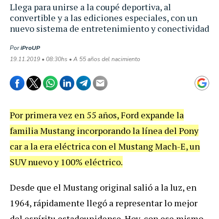
Llega para unirse a la coupé deportiva, al
convertible y a las ediciones especiales, con un
nuevo sistema de entretenimiento y conectividad
Por
iProUP
19.11.2019 • 08:30hs • A 55 años del nacimiento
Por primera vez en 55 años, Ford expande la
familia Mustang incorporando la línea del Pony
car a la era eléctrica con el Mustang Mach-E, un
SUV nuevo y 100% eléctrico.
Desde que el Mustang original salió a la luz, en
1964, rápidamente llegó a representar lo mejor
del espíritu estadounidense. Hoy, con ese mismo