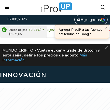
07/08/2026
Agreganos
library_add
Dólar cripto
(0,34%)
Cardano
(5,95%)
Avalanche
(-3,16%)
$ 1571,65
u$s 0,20
u$s 6,45
ALERTA
MUNDO CRIPTO - Vuelve el carry trade de Bitcoin y
esta señal define los precios de agosto
Más
VUELVE EL CAR
información
INNOVACIÓN