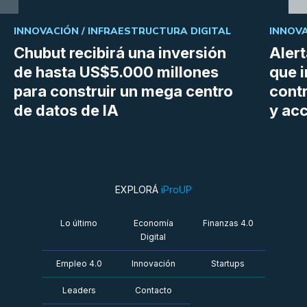
INNOVACIÓN /
INFRAESTRUCTURA DIGITAL
INNOVA
Chubut recibirá una inversión
Aler
de hasta US$5.000 millones
que i
para construir un mega centro
cont
de datos de IA
y ac
EXPLORÁ
iProUP
Lo último
Economía
Finanzas 4.0
Digital
Empleo 4.0
Innovación
Startups
Leaders
Contacto