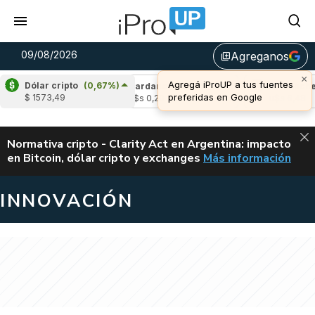
09/08/2026
Agreganos
library_add
×
Agregá iProUP a tus fuentes
Dólar cripto
(0,67%)
e
(0,06%)
Cardano
(-1,62%)
Avalanche
(
preferidas en Google
$ 1573,49
04
u$s 0,20
u$s 6,48
ALERTA
Normativa cripto - Clarity Act en Argentina: impacto
en Bitcoin, dólar cripto y exchanges
Más información
CLARITY ACT EN AR
INNOVACIÓN