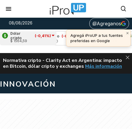
08/08/2026
Agreganos
library_add
Dólar
(-0,41%)
%)
Cardano
(-0,47%)
Avalanche
(0,51%)
cripto
$ 1564,59
u$s 0,20
u$s 6,49
ALERTA
Normativa cripto - Clarity Act en Argentina: impacto
en Bitcoin, dólar cripto y exchanges
Más información
CLARITY ACT EN AR
INNOVACIÓN