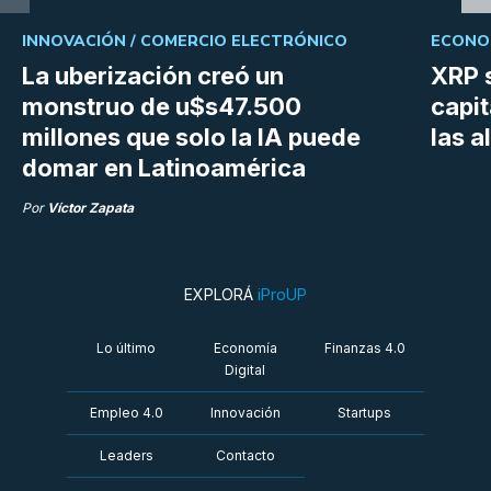
INNOVACIÓN /
COMERCIO ELECTRÓNICO
ECONOM
La uberización creó un
XRP s
monstruo de u$s47.500
capit
millones que solo la IA puede
las a
domar en Latinoamérica
Por
Víctor Zapata
EXPLORÁ
iProUP
Lo último
Economía
Finanzas 4.0
Digital
Empleo 4.0
Innovación
Startups
Leaders
Contacto