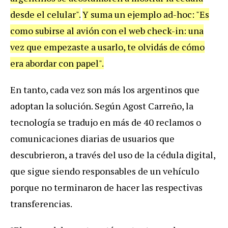
desde el celular".
Y suma un ejemplo ad-hoc: "Es
como subirse al avión con el web check-in: una
vez que empezaste a usarlo, te olvidás de cómo
era abordar con papel".
En tanto, cada vez son más los argentinos que
adoptan la solución. Según Agost Carreño, la
tecnología se tradujo en más de 40 reclamos o
comunicaciones diarias de usuarios que
descubrieron, a través del uso de la cédula digital,
que sigue siendo responsables de un vehículo
porque no terminaron de hacer las respectivas
transferencias.