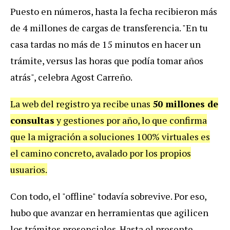
Puesto en números, hasta la fecha recibieron más
de 4 millones de cargas de transferencia.
"En tu
casa tardas no más de 15 minutos en hacer un
trámite, versus las horas que podía tomar años
atrás", celebra Agost Carreño.
La web del registro ya recibe unas
50 millones de
consultas
y gestiones por año, lo que confirma
que la migración a soluciones 100% virtuales es
el camino concreto, avalado por los propios
usuarios.
Con todo, el "offline" todavía sobrevive. Por eso,
hubo que avanzar en herramientas que agilicen
los trámites presenciales. Hasta el presente,