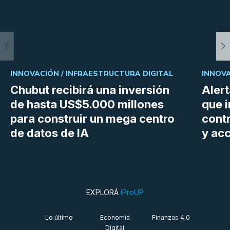
INNOVACIÓN /
INFRAESTRUCTURA DIGITAL
INNOVA
Chubut recibirá una inversión
Aler
de hasta US$5.000 millones
que i
para construir un mega centro
cont
de datos de IA
y ac
EXPLORÁ
iProUP
Lo último
Economía
Finanzas 4.0
Digital