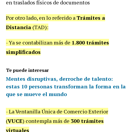
en traslados físicos de documentos
Por otro lado, en lo referido a
Trámites a
Distancia
(TAD):
- Ya se contabilizan más de
1.800 trámites
simplificados
Te puede interesar
Mentes disruptivas, derroche de talento:
estas 10 personas transforman la forma en la
que se mueve el mundo
- La Ventanilla Única de Comercio Exterior
(
VUCE
) contempla más de
300 trámites
virtuales