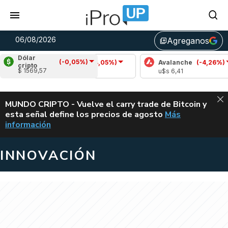
06/08/2026
Agreganos
library_add
Dólar
(-0,05%)
Cardano
(-4,05%)
Avalanche
(-4,26%)
cripto
$ 1569,57
u$s 0,19
u$s 6,41
ALERTA
MUNDO CRIPTO - Vuelve el carry trade de Bitcoin y
esta señal define los precios de agosto
Más
VUELVE EL CAR
información
INNOVACIÓN