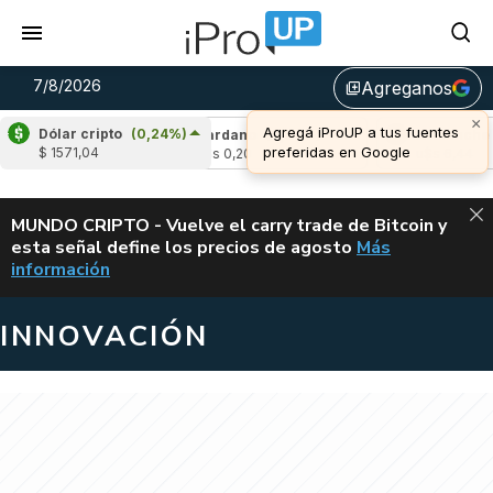
7/8/2026
Agreganos
library_add
×
Agregá iProUP a tus fuentes
Dólar cripto
(0,24%)
(-1,26%)
Cardano
(6,06%)
Avalanche
(-
preferidas en Google
$ 1571,04
3
u$s 0,20
u$s 6,44
ALERTA
MUNDO CRIPTO - Vuelve el carry trade de Bitcoin y
esta señal define los precios de agosto
Más
VUELVE EL CAR
información
INNOVACIÓN