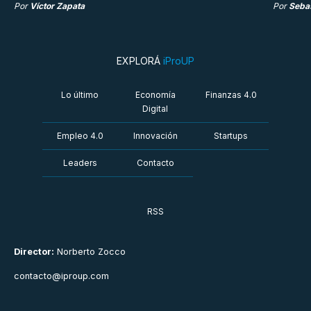
Por
Víctor Zapata
Por
Sebas
EXPLORÁ
iProUP
Lo último
Economía
Finanzas 4.0
Digital
Empleo 4.0
Innovación
Startups
Leaders
Contacto
RSS
Director:
Norberto Zocco
contacto@iproup.com