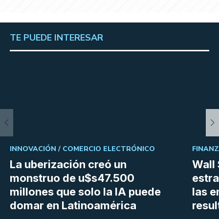
TE PUEDE INTERESAR
INNOVACIÓN /
COMERCIO ELECTRÓNICO
FINANZ
La uberización creó un
Wall 
monstruo de u$s47.500
estra
millones que solo la IA puede
las 
domar en Latinoamérica
resu