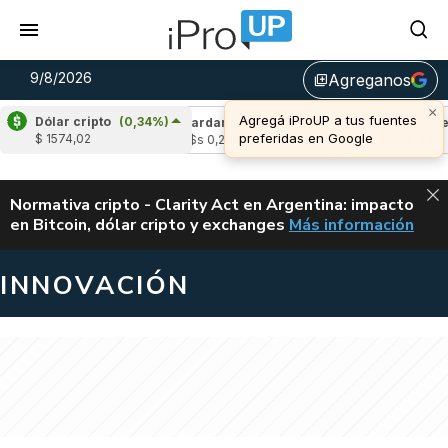
9/8/2026
Agreganos
library_add
×
Agregá iProUP a tus fuentes
Dólar cripto
(0,34%)
(-0,38%)
Cardano
(-1,52%)
Avalanche
(-
preferidas en Google
$ 1574,02
4
u$s 0,20
u$s 6,49
ALERTA
Normativa cripto - Clarity Act en Argentina: impacto
en Bitcoin, dólar cripto y exchanges
Más información
CLARITY ACT EN AR
INNOVACIÓN