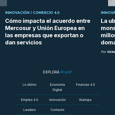
INNOVACIÓN /
COMERCIO 4.0
INNOVA
Cómo impacta el acuerdo entre
La ub
Mercosur y Unión Europea en
mons
las empresas que exportan o
millo
dan servicios
doma
Por
Vícto
EXPLORÁ
iProUP
Lo último
Economía
Finanzas 4.0
Digital
Empleo 4.0
Innovación
Startups
Leaders
Contacto