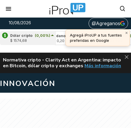
10/08/2026
Agreganos
library_add
×
Agregá iProUP a tus fuentes
Dólar cripto
(0,00%)
-0,57%)
Cardano
(-0,78%)
Avalanche
(0,4
preferidas en Google
$ 1574,68
u$s 0,20
u$s 6,50
ALERTA
Normativa cripto - Clarity Act en Argentina: impacto
en Bitcoin, dólar cripto y exchanges
Más información
CLARITY ACT EN AR
INNOVACIÓN