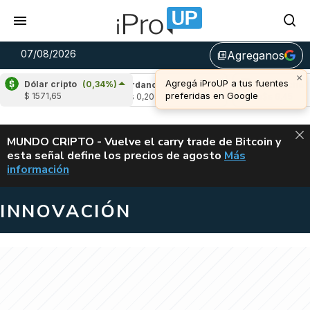
07/08/2026
Agreganos
library_add
×
Agregá iProUP a tus fuentes
Dólar cripto
(0,34%)
-0,60%)
Cardano
(5,95%)
Avalanche
(-3,
preferidas en Google
$ 1571,65
u$s 0,20
u$s 6,45
ALERTA
MUNDO CRIPTO - Vuelve el carry trade de Bitcoin y
esta señal define los precios de agosto
Más
VUELVE EL CAR
información
INNOVACIÓN