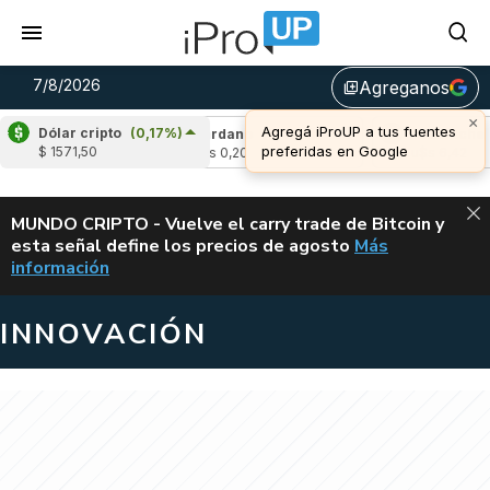
7/8/2026
Agreganos
library_add
×
Agregá iProUP a tus fuentes
Dólar cripto
(0,17%)
(-2,00%)
Cardano
(6,49%)
Avalanche
(-4
preferidas en Google
$ 1571,50
u$s 0,20
u$s 6,42
ALERTA
MUNDO CRIPTO - Vuelve el carry trade de Bitcoin y
esta señal define los precios de agosto
Más
VUELVE EL CAR
información
INNOVACIÓN