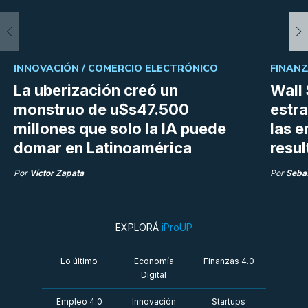
INNOVACIÓN /
COMERCIO ELECTRÓNICO
FINANZ
La uberización creó un
Wall 
monstruo de u$s47.500
estra
millones que solo la IA puede
las 
domar en Latinoamérica
resu
Por
Víctor Zapata
Por
Sebas
EXPLORÁ
iProUP
Lo último
Economía
Finanzas 4.0
Digital
Empleo 4.0
Innovación
Startups