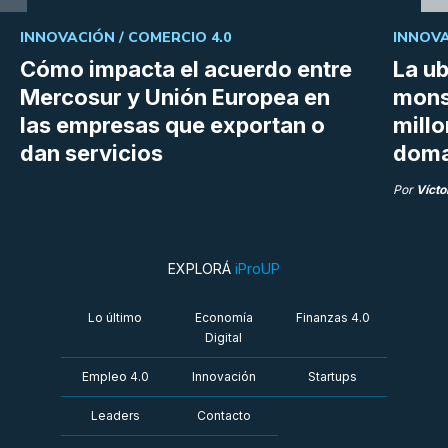
INNOVACIÓN /
COMERCIO 4.0
INNOVA
Cómo impacta el acuerdo entre
La ub
Mercosur y Unión Europea en
mons
las empresas que exportan o
millo
dan servicios
doma
Por
Vícto
EXPLORÁ
iProUP
Lo último
Economía
Finanzas 4.0
Digital
Empleo 4.0
Innovación
Startups
Leaders
Contacto