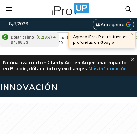
8/8/2026
Agreganos
library_add
×
Agregá iProUP a tus fuentes
Dólar cripto
(0,29%)
3%)
Cardano
(-0,35%)
Avalanche
(1,82%)
preferidas en Google
$ 1569,53
u$s 0,20
u$s 6,53
ALERTA
Normativa cripto - Clarity Act en Argentina: impacto
en Bitcoin, dólar cripto y exchanges
Más información
CLARITY ACT EN AR
INNOVACIÓN