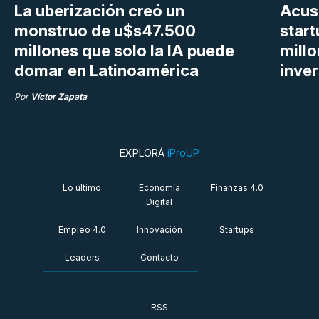
La uberización creó un
Acus
monstruo de u$s47.500
star
millones que solo la IA puede
mill
domar en Latinoamérica
inve
Por
Víctor Zapata
EXPLORÁ
iProUP
Lo último
Economía
Finanzas 4.0
Digital
Empleo 4.0
Innovación
Startups
Leaders
Contacto
RSS