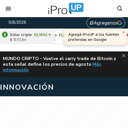
6/8/2026
Agreganos
library_add
Dólar cripto
(0,15%)
)
Cardano
(5,93%)
Avalanche
(-3,44%)
$ 1572,64
u$s 0,20
u$s 6,45
ALERTA
MUNDO CRIPTO - Vuelve el carry trade de Bitcoin y
esta señal define los precios de agosto
Más
VUELVE EL CAR
información
INNOVACIÓN