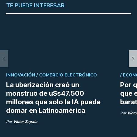
TE PUEDE INTERESAR
INNOVACIÓN /
COMERCIO ELECTRÓNICO
/
ECON
La uberización creó un
Por q
monstruo de u$s47.500
que e
millones que solo la IA puede
bara
domar en Latinoamérica
Por
Vícto
Por
Víctor Zapata