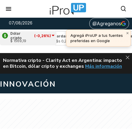
07/08/2026
Agreganos
library_add
×
Dólar
Agregá iProUP a tus fuentes
(-0,26%)
e
(-2,17%)
Cardano
(-2,97%)
Avalanche
(
cripto
preferidas en Google
$ 1569,19
02
u$s 0,20
u$s 6,40
ALERTA
Normativa cripto - Clarity Act en Argentina: impacto
en Bitcoin, dólar cripto y exchanges
Más información
CLARITY ACT EN AR
INNOVACIÓN