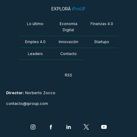
EXPLORÁ
iProUP
Lo último
Economía
Finanzas 4.0
Digital
Empleo 4.0
Innovación
Startups
Leaders
Contacto
RSS
Director:
Norberto Zocco
contacto@iproup.com