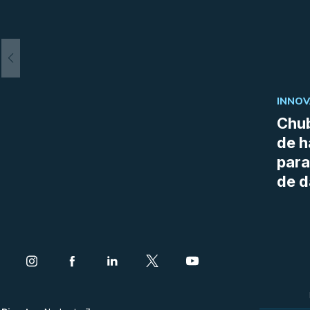
INNOV
Chub
de h
para
de d