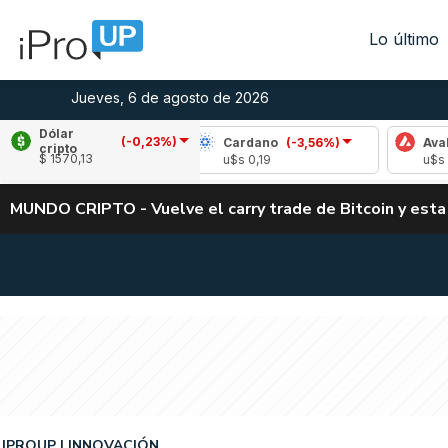
Lo último
Jueves, 6 de agosto de 2026
Dólar
(-0,23%)
ple
(-1,59%)
Cardano
(-3,56%)
Avalanche
cripto
$ 1570,13
 1,05
u$s 0,19
u$s 6,64
MUNDO CRIPTO - Vuelve el carry trade de Bitcoin y esta
IPROUP
INNOVACIÓN