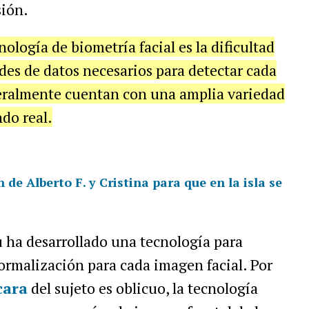
sión.
nología de biometría facial es la dificultad
es de datos necesarios para detectar cada
eneralmente cuentan con una amplia variedad
do real.
n de Alberto F. y Cristina para que en la isla se
u ha desarrollado una tecnología para
ormalización para cada imagen facial. Por
cara
del sujeto es oblicuo, la tecnología