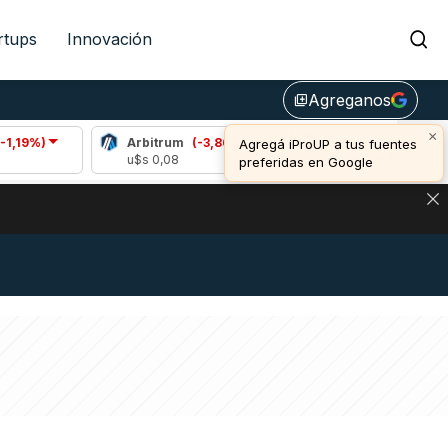
rtups
Innovación
Agreganos
library_add
×
)
Arbitrum
(-3,86%)
Bitcoin
(1,09%)
Agregá iProUP a tus fuentes
u$s 0,08
u$s 64.743,00
preferidas en Google
DE DE BITCOIN Y ESTA SEÑAL DEFINE LOS PRECIOS DE AG