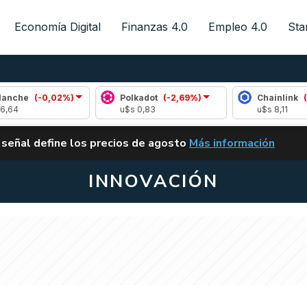
Economía Digital
Finanzas 4.0
Empleo 4.0
Sta
(-0,02%)
Polkadot
(-2,69%)
Chainlink
(-1,19%
u$s 0,83
u$s 8,11
ALERTA
 señal define los precios de agosto
Más información
VUELVE EL CARRY TRA
INNOVACIÓN