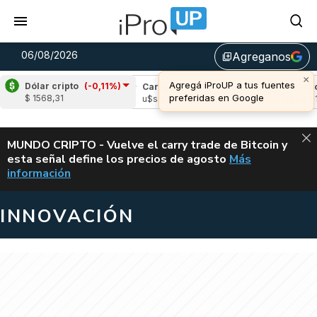
06/08/2026
Agreganos
library_add
×
Agregá iProUP a tus fuentes
Dólar cripto
(-0,11%)
ple
(-1,81%)
Cardano
(-3,59%)
Avalanche
preferidas en Google
$ 1568,31
 1,05
u$s 0,19
u$s 6,61
ALERTA
MUNDO CRIPTO - Vuelve el carry trade de Bitcoin y
esta señal define los precios de agosto
Más
VUELVE EL CAR
información
INNOVACIÓN