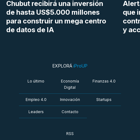
Chubut recibirá una inversión
Aler
de hasta US$5.000 millones
que i
para construir un mega centro
cont
de datos de IA
y ac
EXPLORÁ
iProUP
Lo último
Economía
Finanzas 4.0
Digital
Empleo 4.0
Innovación
Startups
Leaders
Contacto
RSS