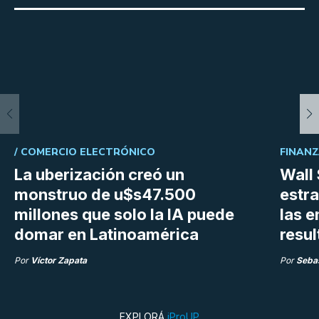
/
COMERCIO ELECTRÓNICO
FINANZ
La uberización creó un
Wall 
monstruo de u$s47.500
estra
millones que solo la IA puede
las 
domar en Latinoamérica
resu
Por
Víctor Zapata
Por
Sebas
EXPLORÁ
iProUP