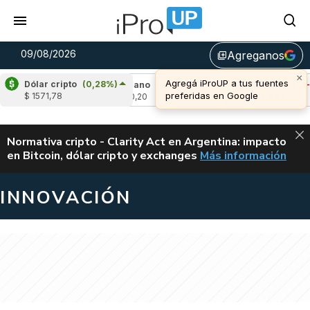
09/08/2026
Agreganos
library_add
×
Agregá iProUP a tus fuentes
Dólar cripto
(0,28%)
,55%)
Cardano
(-1,41%)
Avalanche
(-1,11%
preferidas en Google
$ 1571,78
u$s 0,20
u$s 6,47
ALERTA
Normativa cripto - Clarity Act en Argentina: impacto
en Bitcoin, dólar cripto y exchanges
Más información
CLARITY ACT EN AR
INNOVACIÓN