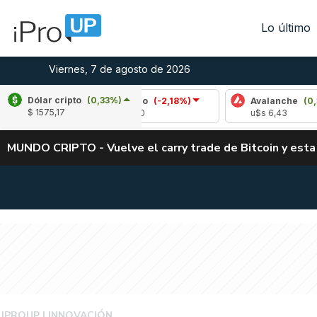
Lo último
Viernes, 7 de agosto de 2026
Dólar cripto
(0,33%)
8%)
Cardano
(-2,18%)
Avalanche
(0,31%)
$ 1575,17
u$s 0,20
u$s 6,43
MUNDO CRIPTO - Vuelve el carry trade de Bitcoin y esta
TRABAJO 4.0
IPROUP
INNOVACIÓN