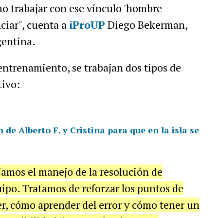
o trabajar con ese vínculo 'hombre-
iar", cuenta a
iProUP
Diego Bekerman,
gentina.
ntrenamiento, se trabajan dos tipos de
tivo:
n de Alberto F. y Cristina para que en la isla se
jamos el manejo de la resolución de
uipo. Tratamos de reforzar los puntos de
r, cómo aprender del error y cómo tener un