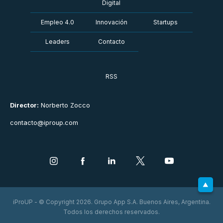
Digital
Empleo 4.0
Innovación
Startups
Leaders
Contacto
RSS
Director:
Norberto Zocco
contacto@iproup.com
iProUP - © Copyright 2026. Grupo App S.A. Buenos Aires, Argentina.
Todos los derechos reservados.