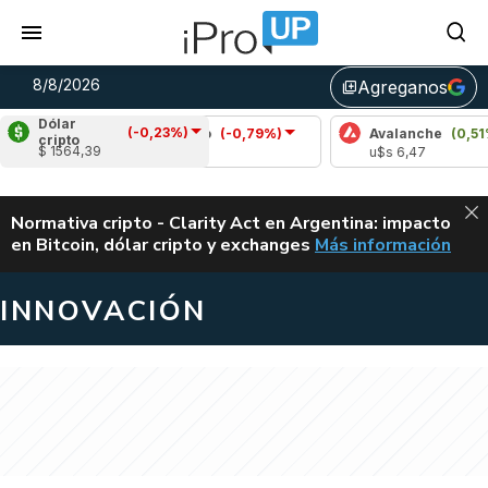
8/8/2026
Agreganos
library_add
Dólar
(-0,23%)
0%)
Cardano
(-0,79%)
Avalanche
(0,51%)
cripto
$ 1564,39
u$s 0,20
u$s 6,47
ALERTA
Normativa cripto - Clarity Act en Argentina: impacto
en Bitcoin, dólar cripto y exchanges
Más información
CLARITY ACT EN AR
INNOVACIÓN