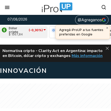
07/08/2026
Agreganos
library_add
×
Dólar
Agregá iProUP a tus fuentes
(-0,30%)
Ripple
(-1,31%)
Cardano
(-1,86%)
Aval
cripto
preferidas en Google
$ 1567,84
u$s 1,02
u$s 0,20
u$s 6
ALERTA
Normativa cripto - Clarity Act en Argentina: impacto
en Bitcoin, dólar cripto y exchanges
Más información
CLARITY ACT EN AR
INNOVACIÓN