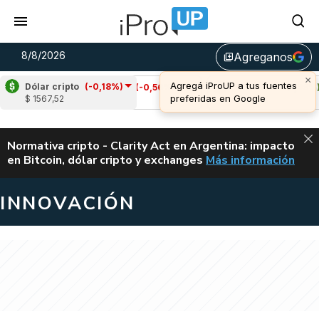
8/8/2026
Agreganos
library_add
Dólar cripto
(-0,18%)
Cardano
(-0,56%)
Avalanche
(1,98%)
$ 1567,52
u$s 0,20
u$s 6,55
ALERTA
Normativa cripto - Clarity Act en Argentina: impacto
en Bitcoin, dólar cripto y exchanges
Más información
CLARITY ACT EN AR
INNOVACIÓN