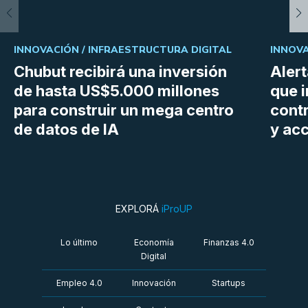
INNOVACIÓN /
INFRAESTRUCTURA DIGITAL
INNOVA
Chubut recibirá una inversión
Aler
de hasta US$5.000 millones
que i
para construir un mega centro
cont
de datos de IA
y ac
EXPLORÁ
iProUP
Lo último
Economía
Finanzas 4.0
Digital
Empleo 4.0
Innovación
Startups