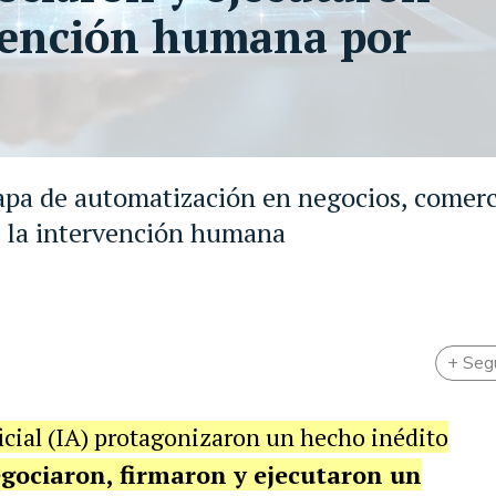
rvención humana por
apa de automatización en negocios, comerc
ta la intervención humana
+ Seg
ficial (IA) protagonizaron un hecho inédito
gociaron, firmaron y ejecutaron un