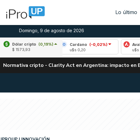
Lo último
Domingo, 9 de agosto de 2026
Dólar cripto
(0,19%)
e
(0,01%)
Cardano
(-0,02%)
Avalanche
(
$ 1573,93
03
u$s 0,20
u$s 6,48
Normativa cripto - Clarity Act en Argentina: impacto en 
IPROUP
INNOVACIÓN