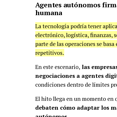
Agentes autónomos firma
humana
La tecnología podría tener apli
electrónico, logística, finanzas,
parte de las operaciones se basa
repetitivos.
En este escenario,
las empresas
negociaciones a agentes digi
condiciones dentro de límites p
El hito llega en un momento en 
debaten cómo adaptar los ma
autónomos
.