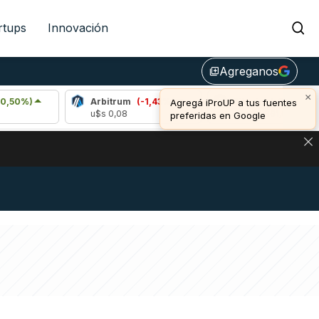
rtups
Innovación
Agreganos
library_add
×
Arbitrum
(-1,43%)
Bitcoin
(-0,10%)
Agregá iProUP a tus fuentes
u$s 0,08
u$s 64.861,00
preferidas en Google
NA: IMPACTO EN BITCOIN, DÓLAR CRIPTO Y EXCHANGES