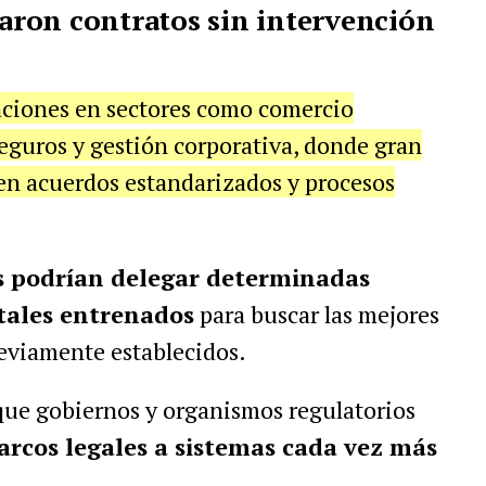
ron contratos sin intervención
caciones en sectores como comercio
 seguros y gestión corporativa, donde gran
 en acuerdos estandarizados y procesos
 podrían delegar determinadas
tales entrenados
para buscar las mejores
reviamente establecidos.
que gobiernos y organismos regulatorios
rcos legales a sistemas cada vez más