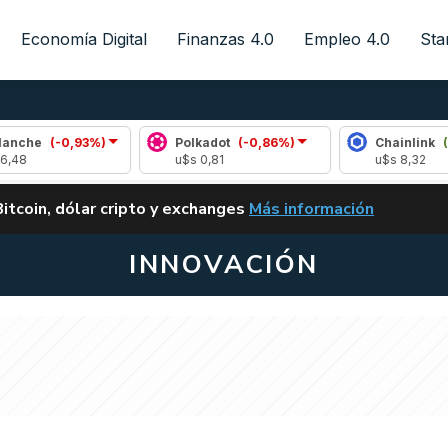
Economía Digital
Finanzas 4.0
Empleo 4.0
Sta
-0,93%)
Polkadot
(-0,86%)
Chainlink
(0,50%)
u$s 0,81
u$s 8,32
ALERTA
Bitcoin, dólar cripto y exchanges
Más información
CLARITY ACT EN ARGENTI
INNOVACIÓN