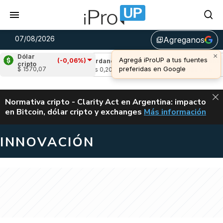
07/08/2026
Agreganos
library_add
×
Dólar
Agregá iProUP a tus fuentes
(-0,06%)
(-1,14%)
Cardano
(-1,23%)
Avalanche
(-0
cripto
preferidas en Google
$ 1570,07
u$s 0,20
u$s 6,45
ALERTA
Normativa cripto - Clarity Act en Argentina: impacto
en Bitcoin, dólar cripto y exchanges
Más información
CLARITY ACT EN AR
INNOVACIÓN