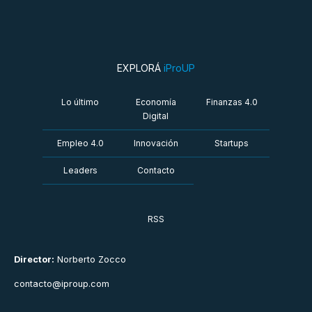
EXPLORÁ
iProUP
Lo último
Economía
Finanzas 4.0
Digital
Empleo 4.0
Innovación
Startups
Leaders
Contacto
RSS
Director:
Norberto Zocco
contacto@iproup.com