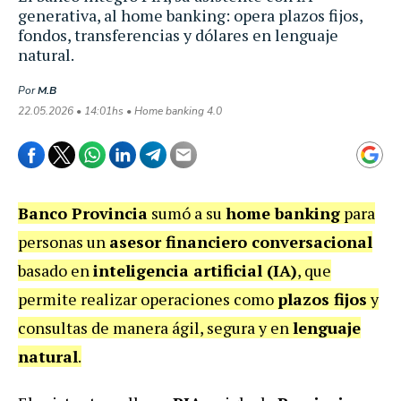
generativa, al home banking: opera plazos fijos,
fondos, transferencias y dólares en lenguaje
natural.
Por
M.B
22.05.2026 • 14:01hs • Home banking 4.0
Banco Provincia
sumó a su
home banking
para
personas un
asesor financiero conversacional
basado en
inteligencia artificial (IA)
, que
permite realizar operaciones como
plazos fijos
y
consultas de manera ágil, segura y en
lenguaje
natural
.