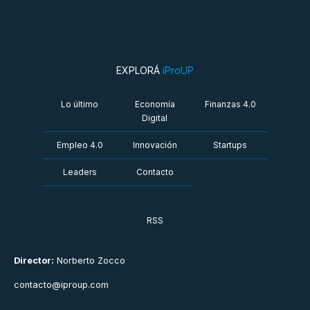
EXPLORÁ
iProUP
Lo último
Economía
Finanzas 4.0
Digital
Empleo 4.0
Innovación
Startups
Leaders
Contacto
RSS
Director:
Norberto Zocco
contacto@iproup.com