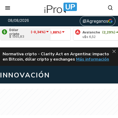
08/08/2026
Agreganos
library_add
Dólar
(-0,34%)
Cardano
(-0,88%)
Avalanche
(2,29%)
cripto
$ 1565,83
u$s 0,20
u$s 6,52
ALERTA
Normativa cripto - Clarity Act en Argentina: impacto
en Bitcoin, dólar cripto y exchanges
Más información
CLARITY ACT EN AR
INNOVACIÓN