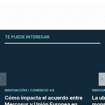
TE PUEDE INTERESAR
INNOVACIÓN /
COMERCIO 4.0
INNOVA
Cómo impacta el acuerdo entre
La ub
Mercosur y Unión Europea en
mons