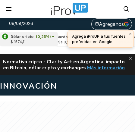
09/08/2026
Agreganos
library_add
×
Agregá iProUP a tus fuentes
Dólar cripto
(0,25%)
(0,22%)
Cardano
(-1,54%)
Avalanche
(-
preferidas en Google
$ 1574,11
04
u$s 0,20
u$s 6,46
ALERTA
Normativa cripto - Clarity Act en Argentina: impacto
en Bitcoin, dólar cripto y exchanges
Más información
CLARITY ACT EN AR
INNOVACIÓN