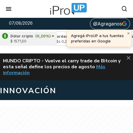
07/08/2026
Agreganos
library_add
×
Agregá iProUP a tus fuentes
Dólar cripto
(0,20%)
(-1,69%)
Cardano
(4,88%)
Avalanche
(-
preferidas en Google
$ 1571,50
3
u$s 0,20
u$s 6,42
ALERTA
MUNDO CRIPTO - Vuelve el carry trade de Bitcoin y
esta señal define los precios de agosto
Más
VUELVE EL CAR
información
INNOVACIÓN