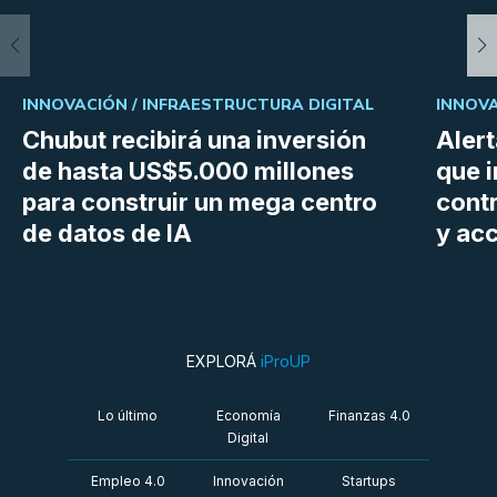
INNOVACIÓN /
INFRAESTRUCTURA DIGITAL
INNOVA
Chubut recibirá una inversión
Aler
de hasta US$5.000 millones
que i
para construir un mega centro
cont
de datos de IA
y ac
EXPLORÁ
iProUP
Lo último
Economía
Finanzas 4.0
Digital
Empleo 4.0
Innovación
Startups