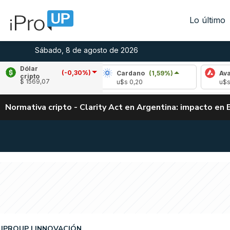
Lo último
Sábado, 8 de agosto de 2026
Dólar
(-0,30%)
e
(1,72%)
Cardano
(1,59%)
Avalanche
(
cripto
$ 1569,07
,04
u$s 0,20
u$s 6,56
Normativa cripto - Clarity Act en Argentina: impacto en 
IPROUP
INNOVACIÓN