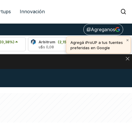
rtups
Innovación
Agreganos
library_add
×
Arbitrum
(2,15%)
Bitcoin
(0,23%)
Agregá iProUP a tus fuentes
u$s 0,08
u$s 65.083,00
preferidas en Google
NA: IMPACTO EN BITCOIN, DÓLAR CRIPTO Y EXCHANGES