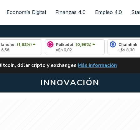
Economía Digital
Finanzas 4.0
Empleo 4.0
Sta
1,68%)
Polkadot
(0,96%)
Chainlink
(0,38%)
u$s 0,82
u$s 8,38
ALERTA
Bitcoin, dólar cripto y exchanges
Más información
CLARITY ACT EN ARGENTI
INNOVACIÓN