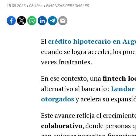
15.05.2026 • 08:49hs • FINANZAS PERSONALES
El
crédito hipotecario en Arg
cuando se logra acceder, los proc
veces frustrantes.
En ese contexto, una
fintech lo
alternativo al bancario:
Lendar 
otorgados
y acelera su expansi
Este avance refleja el crecimie
colaborativo
, donde personas 
con quienes necesitan financiam