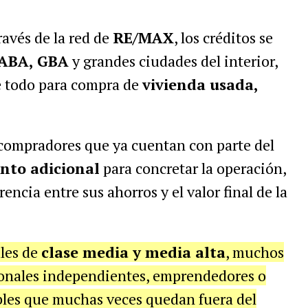
ravés de la red de
RE/MAX
, los créditos se
ABA, GBA
y grandes ciudades del interior,
e todo para compra de
vivienda usada,
compradores que ya cuentan con parte del
nto adicional
para concretar la operación,
encia entre sus ahorros y el valor final de la
les de
clase media y media alta
, muchos
sionales independientes, emprendedores o
les que muchas veces quedan fuera del