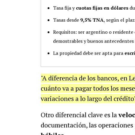
Tasa fija y
cuotas fijas en dólares
du
Tasas desde
9,5% TNA
, según el pla
Requisitos: ser argentino o residente
demostrables y buenos antecedentes
La propiedad debe ser apta para
escr
"A diferencia de los bancos, en L
cuánto va a pagar todos los mes
variaciones a lo largo del crédito
Otro diferencial clave es la
velo
documentación, las operaciones