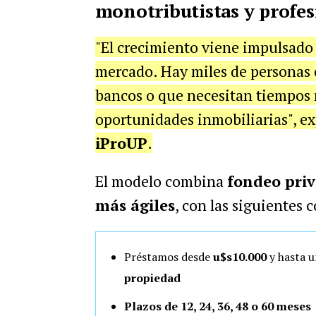
monotributistas y profes
"El crecimiento viene impulsado
mercado. Hay miles de personas 
bancos o que necesitan tiempos
oportunidades inmobiliarias", e
iProUP
.
El modelo combina
fondeo priv
más ágiles
, con las siguientes 
Préstamos desde
u$s10.000
y hasta u
propiedad
Plazos de 12, 24, 36, 48 o 60 meses