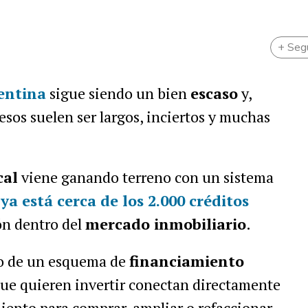
+ Seg
entina
sigue siendo un bien
escaso
y,
esos suelen ser largos, inciertos y muchas
cal
viene ganando terreno con un sistema
ya está cerca de los 2.000 créditos
ón dentro del
mercado inmobiliario
.
nto de un esquema de
financiamiento
que quieren invertir conectan directamente
iento para comprar, ampliar o refaccionar