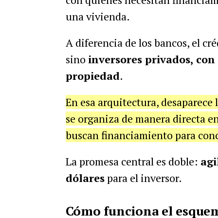
una vivienda.
A diferencia de los bancos, el cr
sino
inversores privados, con
propiedad
.
En esa arquitectura, desaparece 
se organiza de manera directa en
buscan financiamiento para conc
La promesa central es doble:
agi
dólares
para el inversor.
Cómo funciona el esquem