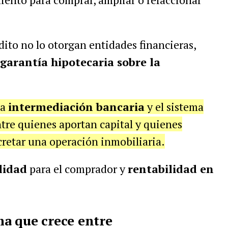
édito no lo otorgan entidades financieras,
 garantía hipotecaria sobre la
la
intermediación bancaria
y el sistema
tre quienes aportan capital y quienes
retar una operación inmobiliaria.
lidad
para el comprador y
rentabilidad en
a que crece entre