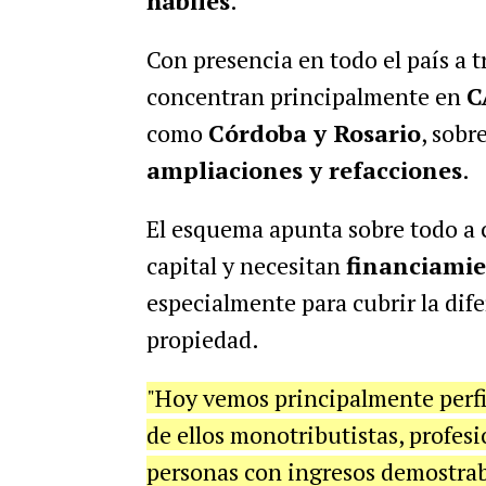
hábiles
.
Con presencia en todo el país a t
concentran principalmente en
C
como
Córdoba y Rosario
, sobr
ampliaciones y refacciones
.
El esquema apunta sobre todo a 
capital y necesitan
financiamie
especialmente para cubrir la difer
propiedad.
"Hoy vemos principalmente perfi
de ellos monotributistas, profe
personas con ingresos demostrab