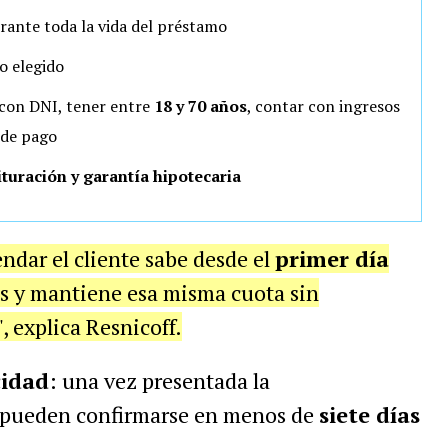
rante toda la vida del préstamo
zo elegido
 con DNI, tener entre
18 y 70 años
, contar con ingresos
 de pago
ituración y garantía hipotecaria
endar el cliente sabe desde el
primer día
es y mantiene esa misma cuota sin
", explica Resnicoff.
cidad
: una vez presentada la
 pueden confirmarse en menos de
siete días