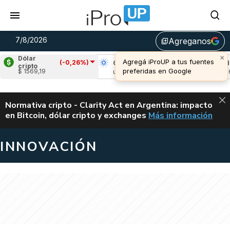
7/8/2026
Agreganos
library_add
×
Dólar
Agregá iProUP a tus fuentes
(-0,26%)
Ripple
(-2,17%)
Cardano
(-2,97%)
Avalan
cripto
preferidas en Google
$ 1569,19
u$s 1,02
u$s 0,20
u$s 6,4
ALERTA
Normativa cripto - Clarity Act en Argentina: impacto
en Bitcoin, dólar cripto y exchanges
Más información
CLARITY ACT EN AR
INNOVACIÓN