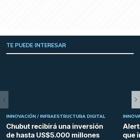
TE PUEDE INTERESAR
INNOVACIÓN /
INFRAESTRUCTURA DIGITAL
INNOVA
Chubut recibirá una inversión
Aler
de hasta US$5.000 millones
que i