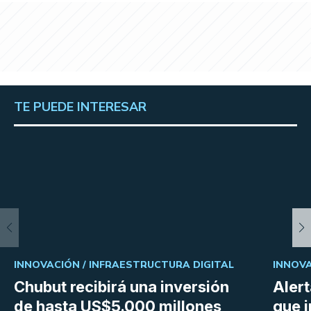
TE PUEDE INTERESAR
INNOVACIÓN /
INFRAESTRUCTURA DIGITAL
INNOVA
Chubut recibirá una inversión
Aler
de hasta US$5.000 millones
que i