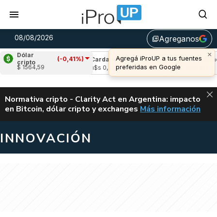
08/08/2026
Agreganos
library_add
×
Dólar
Agregá iProUP a tus fuentes
(-0,41%)
e
(-1,00%)
Cardano
(-0,47%)
Avalanche
(
cripto
preferidas en Google
$ 1564,59
03
u$s 0,20
u$s 6,49
ALERTA
Normativa cripto - Clarity Act en Argentina: impacto
en Bitcoin, dólar cripto y exchanges
Más información
CLARITY ACT EN AR
INNOVACIÓN