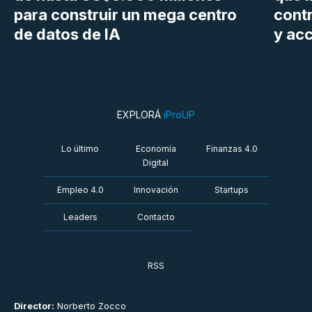
para construir un mega centro
cont
de datos de IA
y ac
EXPLORÁ
iProUP
Lo último
Economía
Finanzas 4.0
Digital
Empleo 4.0
Innovación
Startups
Leaders
Contacto
RSS
Director:
Norberto Zocco