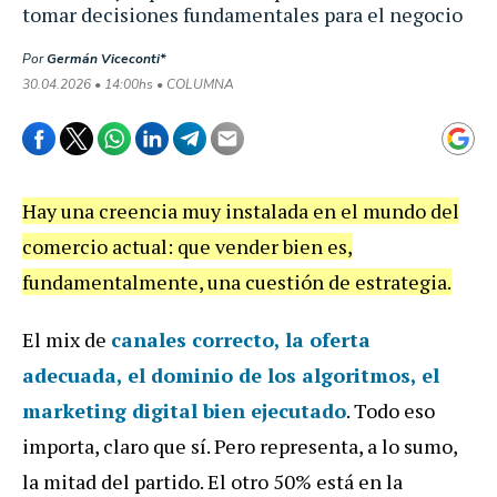
tomar decisiones fundamentales para el negocio
Por
Germán Viceconti*
30.04.2026 • 14:00hs • COLUMNA
Hay una creencia muy instalada en el mundo del
comercio actual: que vender bien es,
fundamentalmente, una cuestión de estrategia.
El mix de
canales correcto
, la
oferta
adecuada
, el
dominio de los algoritmos
, el
marketing digital bien ejecutado
. Todo eso
importa, claro que sí. Pero representa, a lo sumo,
la mitad del partido.
El otro 50% está en la